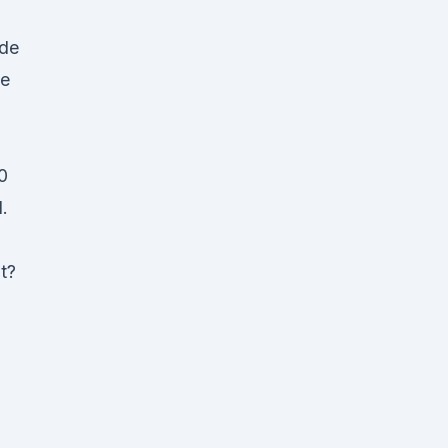
 de
de
0
.
t?