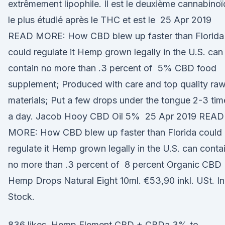
extrêmement lipophile. Il est le deuxième cannabino
le plus étudié après le THC et est le 25 Apr 2019
READ MORE: How CBD blew up faster than Florida
could regulate it Hemp grown legally in the U.S. can
contain no more than .3 percent of 5% CBD food
supplement; Produced with care and top quality ra
materials; Put a few drops under the tongue 2-3 tim
a day. Jacob Hooy CBD Oil 5% 25 Apr 2019 READ
MORE: How CBD blew up faster than Florida could
regulate it Hemp grown legally in the U.S. can conta
no more than .3 percent of 8 percent Organic CBD
Hemp Drops Natural Eight 10ml. €53,90 inkl. USt. In
Stock.
836 likes. Hemp Element CBD + CBDa 3% to