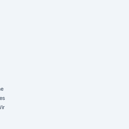
he
es
ir