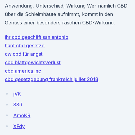
Anwendung, Unterschied, Wirkung Wer nämlich CBD
über die Schleimhäute aufnimmt, kommt in den
Genuss einer besonders raschen CBD-Wirkung.
ihr cbd geschäft san antonio
hanf cbd gesetze
cw cbd für angst
cbd blattgewichtsverlust
cbd america inc
cbd gesetzgebung frankreich juillet 2018
jVK
SSd
AmoKR
XFdy